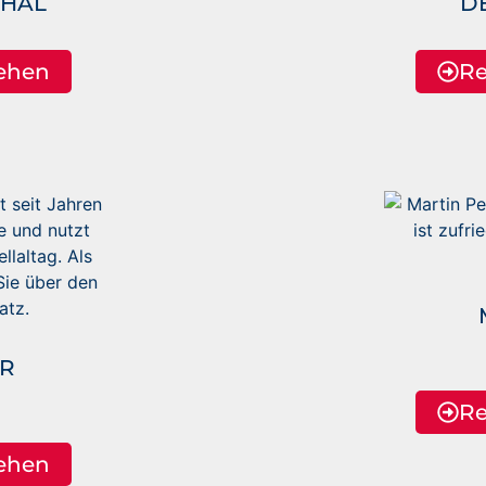
HAL
D
ehen
Re
R
Re
ehen