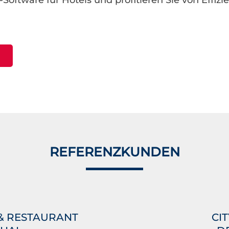
-Software für Hotels und profitieren Sie von Effizi
n
REFERENZKUNDEN
 RESTAURANT O
CI