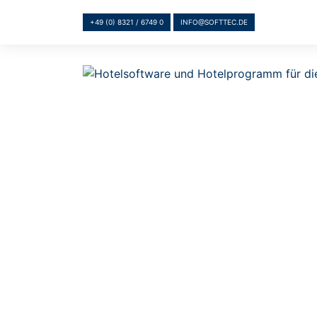
+49 (0) 8321 / 6749 0
INFO@SOFTTEC.DE
MEHRFACH AUSG
MEHRFACH PRÄMIERTES HO