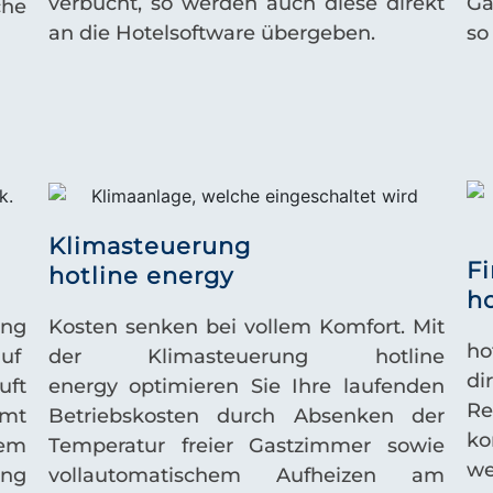
verbucht, so werden auch diese direkt
Gä
che
an die Hotelsoftware übergeben.
so
Klimasteuerung
F
hotline energy
ho
ung
Kosten senken bei vollem Komfort. Mit
ho
auf
der Klimasteuerung
hotline
d
uft
energy
optimieren Sie Ihre laufenden
Re
mt
Betriebskosten durch Absenken der
ko
em
Temperatur freier Gastzimmer sowie
we
ung
vollautomatischem Aufheizen am