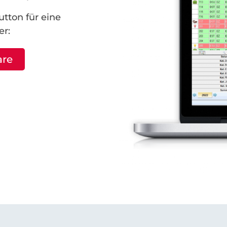
tton für eine
er:
are