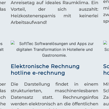
en
mer
Anreisetag auf ideales Raumklima. Ein
m
das
Vorteil, der sich auszahlt:
zw
Heizkostenersparnis mit keinerlei
sp
Arbeitsaufwand!
Elektronische Rechnung
S
hotline e-rechnung
ho
per
Die Darstellung findet in einem
Mi
as
strukturierten, maschinenlesbaren
Sc
uch
Datensatz statt. Rechnungsinfos
Za
che
werden elektronisch an die öffentlichen
au