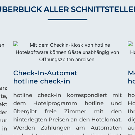
ÜBERBLICK ALLER SCHNITTSTELLE
Check-In-Automat
M
hotline check-in
ho
en:
hotline check-in
korrespondiert mit
ho
e,
dem Hotelprogramm hotline und
Ho
ekt
übergibt freie Zimmer mit den
Ih
er
hinterlegten Preisen an den Hotelomat.
d
nur
Werden Zahlungen am Automaten
a
 in