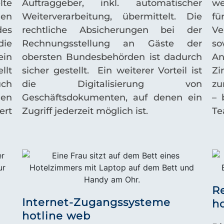
lte
Auftraggeber, inkl. automatischer
we
len
Weiterverarbeitung, übermittelt. Die
fü
des
rechtliche Absicherungen bei der
Ve
die
Rechnungsstellung an Gäste der
so
ein
obersten Bundesbehörden ist dadurch
A
llt
sicher gestellt. Ein weiterer Vorteil ist
Zi
ch
die Digitalisierung von
zu
en
Geschäftsdokumenten, auf denen ein
– 
ert
Zugriff jederzeit möglich ist.
Te
R
Internet-Zugangssysteme
ho
hotline web