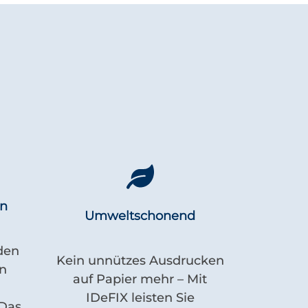
en
Umweltschonend
den
Kein unnützes Ausdrucken
n
auf Papier mehr – Mit
IDeFIX leisten Sie
 Das