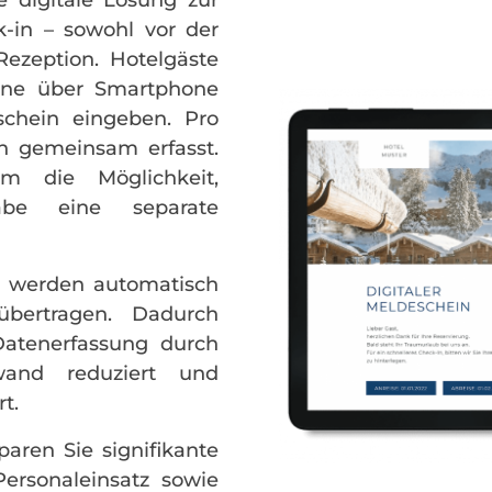
le digitale Lösung zur
-in – sowohl vor der
Rezeption. Hotelgäste
ine über Smartphone
schein eingeben. Pro
n gemeinsam erfasst.
m die Möglichkeit,
abe eine separate
n werden automatisch
übertragen. Dadurch
Datenerfassung durch
and reduziert und
t.
aren Sie signifikante
ersonaleinsatz sowie