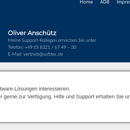
Home
AGB
Impre
Oliver Anschütz
Meine Support-Kollegen erreichen Sie unter
Telefon:
+49 (0) 8321 / 67 49 – 30
E-Mail:
vertrieb@softtec.de
ftware-Lösungen interessieren.
er gerne zur Verfügung. Hilfe und Support erhalten Sie 