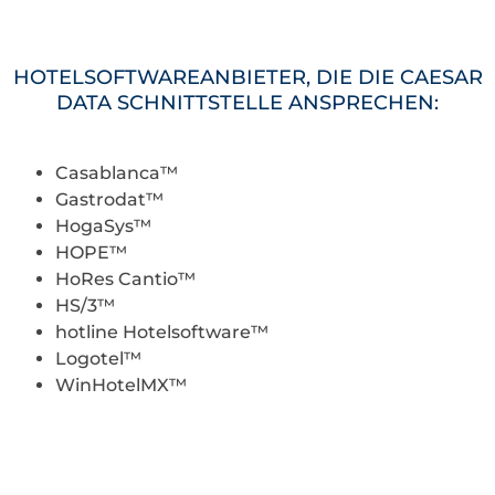
HOTELSOFTWAREANBIETER, DIE DIE CAESAR
DATA SCHNITTSTELLE ANSPRECHEN:
Casablanca™
Gastrodat™
HogaSys™
HOPE™
HoRes Cantio™
HS/3™
hotline Hotelsoftware™
Logotel™
WinHotelMX™